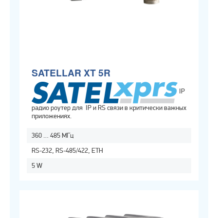
SATELLAR XT 5R
IP
радио роутер для IP и RS связи в критически важных
приложениях.
360 … 485 МГц
RS-232, RS-485/422, ETH
5 W